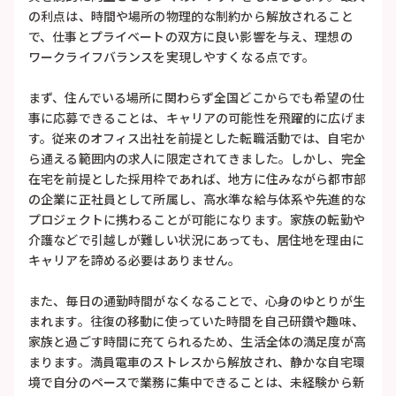
の利点は、時間や場所の物理的な制約から解放されること
で、仕事とプライベートの双方に良い影響を与え、理想の
ワークライフバランスを実現しやすくなる点です。
まず、住んでいる場所に関わらず全国どこからでも希望の仕
事に応募できることは、キャリアの可能性を飛躍的に広げま
す。従来のオフィス出社を前提とした転職活動では、自宅か
ら通える範囲内の求人に限定されてきました。しかし、完全
在宅を前提とした採用枠であれば、地方に住みながら都市部
の企業に正社員として所属し、高水準な給与体系や先進的な
プロジェクトに携わることが可能になります。家族の転勤や
介護などで引越しが難しい状況にあっても、居住地を理由に
キャリアを諦める必要はありません。
また、毎日の通勤時間がなくなることで、心身のゆとりが生
まれます。往復の移動に使っていた時間を自己研鑽や趣味、
家族と過ごす時間に充てられるため、生活全体の満足度が高
まります。満員電車のストレスから解放され、静かな自宅環
境で自分のペースで業務に集中できることは、未経験から新