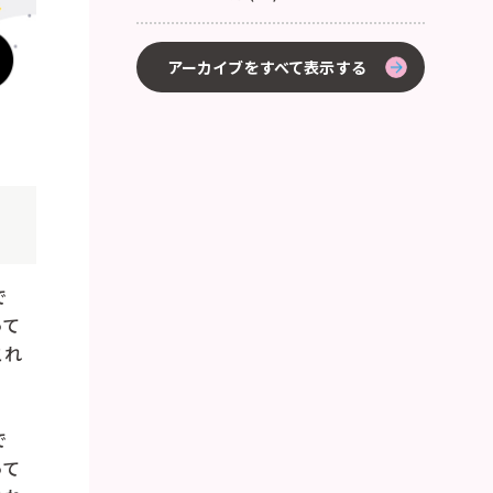
アーカイブをすべて表示する
で
って
これ
で
って